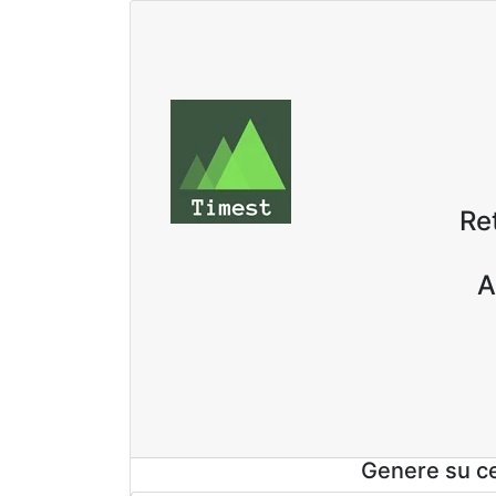
Re
A
Genere su ce