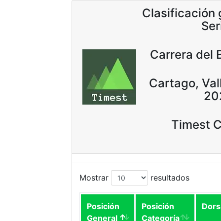
Clasificación
Ser
Carrera del
Cartago, Val
20
Timest 
Mostrar
resultados
Posición
Posición
Dors
General
Categoría