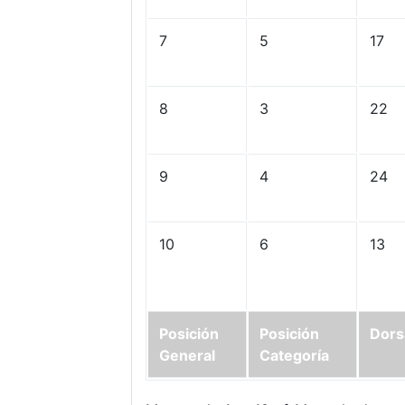
7
5
17
8
3
22
9
4
24
10
6
13
Posición
Posición
Dors
General
Categoría