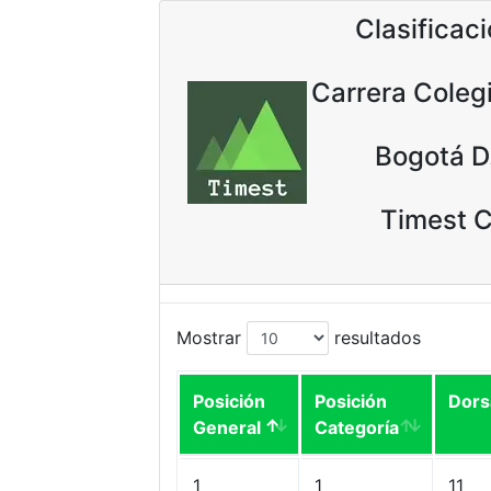
Clasificac
Carrera Coleg
Bogotá D
Timest 
Mostrar
resultados
Posición
Posición
Dors
General
Categoría
1
1
11