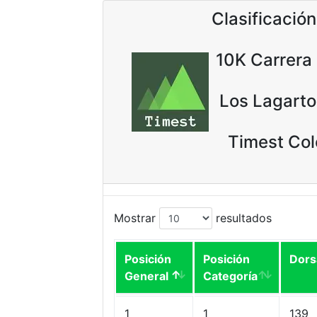
Clasificación
10K Carrera 
Los Lagart
Timest Co
Mostrar
resultados
Posición
Posición
Dors
General
Categoría
1
1
139