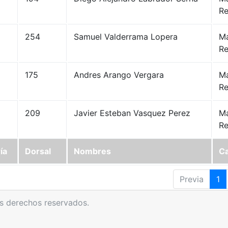
Re
254
Samuel Valderrama Lopera
Ma
Re
175
Andres Arango Vergara
Ma
Re
209
Javier Esteban Vasquez Perez
Ma
Re
ía
Dorsal
Nombres
Ca
Previa
1
s derechos reservados.