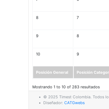
8
7
9
8
10
9
Posición General
Posición Categor
Mostrando 1 to 10 of 283 resultados
© 2025 Timest Colombia. Todos lo
Diseñador:
CATGwebs