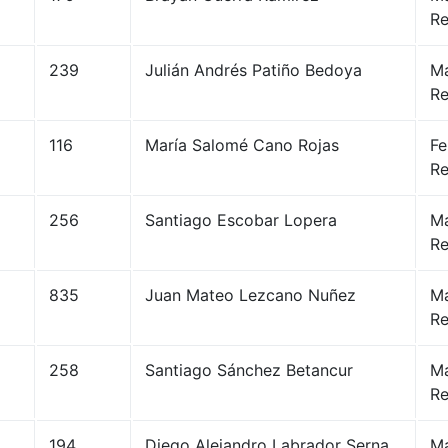
Re
239
Julián Andrés Patiño Bedoya
Ma
Re
116
María Salomé Cano Rojas
Fe
Re
256
Santiago Escobar Lopera
Ma
Re
835
Juan Mateo Lezcano Nuñez
Ma
Re
258
Santiago Sánchez Betancur
Ma
Re
194
Diego Alejandro Labrador Serna
Ma