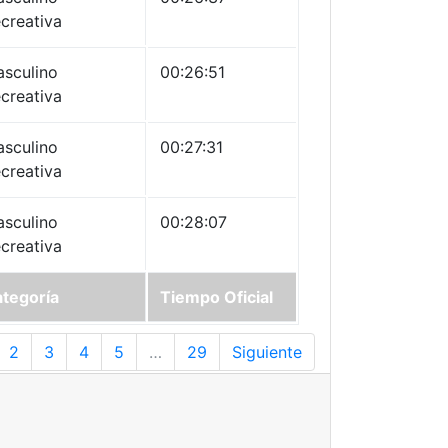
creativa
sculino
00:26:51
creativa
sculino
00:27:31
creativa
sculino
00:28:07
creativa
tegoría
Tiempo Oficial
2
3
4
5
…
29
Siguiente