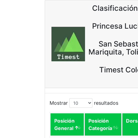
Clasificación
Princesa Lu
San Sebast
Mariquita, To
Timest Co
Mostrar
resultados
Posición
Posición
Dors
General
Categoría