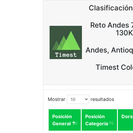
Clasificación
Reto Andes
130K
Andes, Antio
Timest Co
Mostrar
resultados
Posición
Posición
Dors
General
Categoría