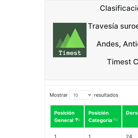
Clasificac
Travesía sur
Andes, Ant
Timest 
Mostrar
resultados
Posición
Posición
Dors
General
Categoría
1
1
24