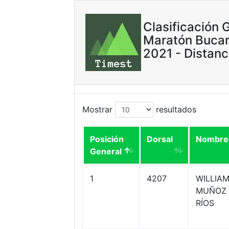
Clasificación 
Maratón Buca
2021 - Distan
Mostrar
resultados
Posición
Dorsal
Nombre
General
1
4207
WILLIA
MUÑOZ
RÍOS