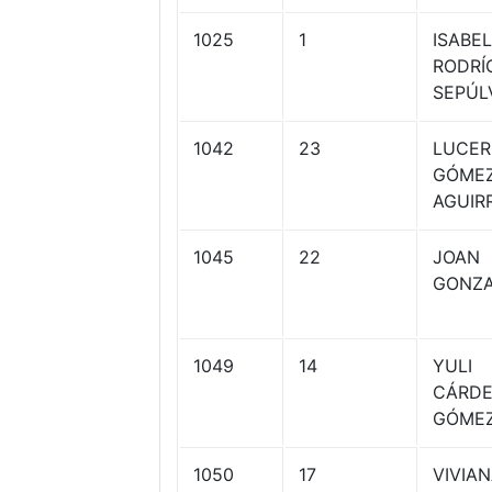
1025
1
ISABE
RODRÍ
SEPÚL
1042
23
LUCE
GÓME
AGUIR
1045
22
JOAN
GONZA
1049
14
YULI
CÁRD
GÓME
1050
17
VIVIA