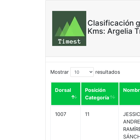
Clasificación 
Kms: Argelia T
Mostrar
resultados
Dorsal
Posición
Nombr
Categoría
1007
11
JESSI
ANDR
RAMÍR
SÁNC